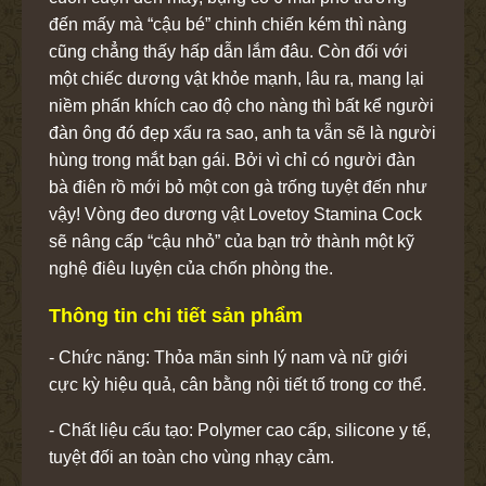
đến mấy mà “cậu bé” chinh chiến kém thì nàng
cũng chẳng thấy hấp dẫn lắm đâu. Còn đối với
một chiếc dương vật khỏe mạnh, lâu ra, mang lại
niềm phấn khích cao độ cho nàng thì bất kể người
đàn ông đó đẹp xấu ra sao, anh ta vẫn sẽ là người
hùng trong mắt bạn gái. Bởi vì chỉ có người đàn
bà điên rồ mới bỏ một con gà trống tuyệt đến như
vậy! Vòng đeo dương vật Lovetoy Stamina Cock
sẽ nâng cấp “cậu nhỏ” của bạn trở thành một kỹ
nghệ điêu luyện của chốn phòng the.
Thông tin chi tiết sản phẩm
- Chức năng: Thỏa mãn sinh lý nam và nữ giới
cực kỳ hiệu quả, cân bằng nội tiết tố trong cơ thể.
- Chất liệu cấu tạo: Polymer cao cấp, silicone y tế,
tuyệt đối an toàn cho vùng nhạy cảm.