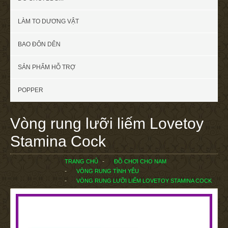
LÀM TO DƯƠNG VẬT
BAO ĐÔN DÊN
SẢN PHẨM HỖ TRỢ
POPPER
Vòng rung lưỡi liếm Lovetoy
Stamina Cock
TRANG CHỦ
ĐỒ CHƠI CHO NAM
VÒNG RUNG TÌNH YÊU
VÒNG RUNG LƯỠI LIẾM LOVETOY STAMINA COCK