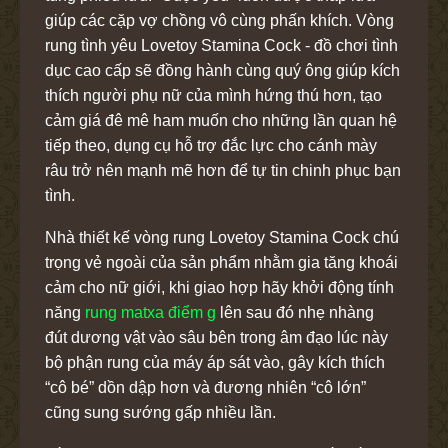
giúp các cặp vợ chồng vô cùng phấn khích. Vòng
rung tình yêu Lovetoy Stamina Cock - đồ chơi tình
dục cao cấp sẽ đồng hành cùng quý ông giúp kích
thích người phụ nữ của mình hứng thú hơn, tạo
cảm giá đê mê ham muốn cho những lần quan hệ
tiếp theo, dụng cụ hỗ trợ đắc lực cho cánh mày
râu trở nên mạnh mẽ hơn để tự tin chinh phục bạn
tình.
Nhà thiết kế vòng rung Lovetoy Stamina Cock chú
trọng vẻ ngoài của sản phẩm nhằm gia tăng khoái
cảm cho nữ giới, khi giao hợp hãy khởi động tính
năng
rung matxa điểm g
lên sau đó nhẹ nhàng
đút dương vật vào sâu bên trong âm đạo lúc này
bộ phận rung của máy áp sát vào, gây kích thích
“cô bé” dồn dập hơn và đương nhiên “cô lớn”
cũng sung sướng gấp nhiều lần.