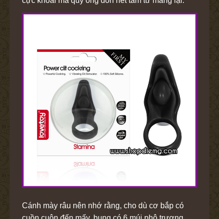
cực khoái mà quý ông dồn hết tâm tư mang lại.
Cánh mày râu nên nhớ rằng, cho dù cơ bắp có
cuồn cuộn đến mấy, bụng có 6 múi phô trương