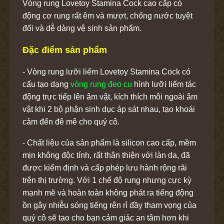
Vòng rung Lovetoy Stamina Cock cao cấp có
động cơ rung rất êm và mượt, chống nước tuyệt
đối và dễ dàng vệ sinh sản phẩm.
Đặc điểm sản phẩm
- Vòng rung lưỡi liếm Lovetoy Stamina Cock có
cấu tạo dạng
vòng rung đeo cu
hình lưỡi liếm tác
động trực tiếp lên âm vật, kích thích môi ngoài âm
vật khi 2 bộ phận sinh dục áp sát nhau, tạo khoái
cảm đến đê mê cho quý cô.
- Chất liệu của sản phẩm là silicon cao cấp, mềm
mịn không độc tính, rất thân thiện với làn da, đã
được kiểm định và cấp phép lưu hành rộng rãi
trên thị trường. Với 1 chế độ rung nhưng cực kỳ
mạnh mẽ và hoàn toàn không phát ra tiếng động
ồn gây nhiễu sóng tiếng rên rỉ đầy tham vọng của
quý cô sẽ tạo cho bạn cảm giác an tâm hơn khi