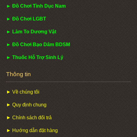
► Đồ Chơi Tình Dục Nam
► Đồ Chơi LGBT
► Làm To Dương Vật
► Đồ Chơi Bạo Dâm BDSM
► Thuốc Hỗ Trợ Sinh Lý
Thông tin
► Về chúng tôi
► Quy định chung
► Chính sách đổi trả
► Hướng dẫn đặt hàng