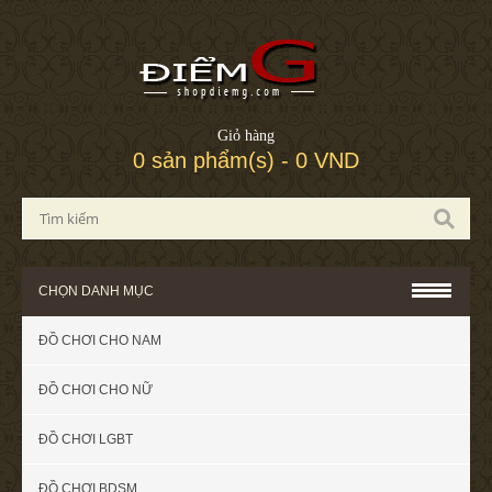
Giỏ hàng
0 sản phẩm(s) - 0 VND
CHỌN DANH MỤC
ĐỒ CHƠI CHO NAM
ĐỒ CHƠI CHO NỮ
ĐỒ CHƠI LGBT
ĐỒ CHƠI BDSM