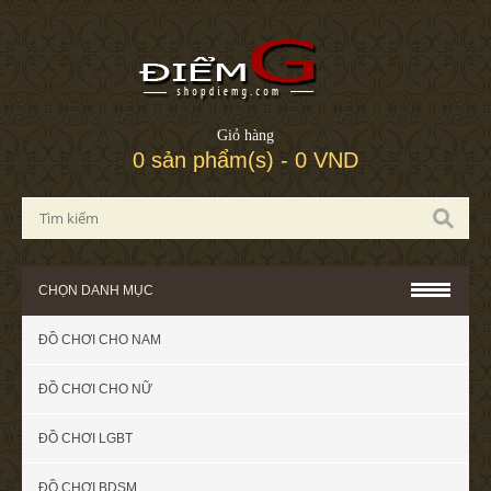
Giỏ hàng
0 sản phẩm(s) - 0 VND
CHỌN DANH MỤC
ĐỒ CHƠI CHO NAM
ĐỒ CHƠI CHO NỮ
ĐỒ CHƠI LGBT
ĐỒ CHƠI BDSM