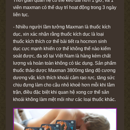
Thời gian quan hệ có thể kéo dài hơn 1 giờ, và 1
viên maxman có thể duy trì hoạt động trong 3 ngày
liên tục.
- Nhiều người lầm tưởng Maxman là thuốc kích
dục, xin xác nhận rằng thuốc kích dục là loại
thuốc kích thích cơ thể bài tiết ra hocmon sinh
dục cực mạnh khiến cơ thể không thể nào kiểm
soát được, đa số tại Việt Nam là hàng kém chất
lượng và hoàn toàn không có tác dụng. Sản phẩm
thuốc thảo dược Maxman 3800mg tăng độ cương
dương vật, kích thích khoái cảm rạo rực, tăng sức
chịu đựng làm cho cậu nhỏ khoẻ hơn mỗi khi lâm
trận, điều đặc biệt khi quan hệ xong cơ thể sản
khoái không làm mệt mỏi như các loại thuốc khác.