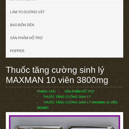
LÀM TO DƯƠNG VẬT
BAO ĐÔN DÊN
SẢN PHẨM HỖ TRỢ
POPPER
Thuốc tăng cường sinh lý
MAXMAN 10 viên 3800mg
TRANG CHỦ
SẢN PHẨM HỖ TRỢ
THUỐC TĂNG CƯỜNG SINH LÝ
THUỐC TĂNG CƯỜNG SINH LÝ MAXMAN 10 VIÊN
3800MG