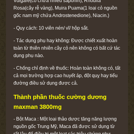
Vulgare(cỏ chứa nhiều saponin), Rhodila
Rosa(cây rễ vàng), Muira Puama(1 loại cỏ nguồn
gốc nam mỹ chứa Androstenedione), Niacin.)
- Quy cách: 10 viên nén/ vĩ/ hộp sắt.
- Tác dụng phụ hay không: Được chiết xuất hoàn
toàn từ thiên nhiên cây cỏ nên không có bất cứ tác
dụng phụ nào.
- Chống chỉ định về thuốc: Hoàn toàn không có, tất
cả mọi trường hợp cao huyết áp, đột quỵ hay tiểu
đường điều sử dụng được cả.
Thành phần thuốc cường dương
maxman 3800mg
- Bột Maca : Một loại thảo dược tăng năng lượng
nguồn gốc Trung Mỹ, Maca đã được sử dụng từ
rất lâu đế điều trị một loạt các triệu chứng như