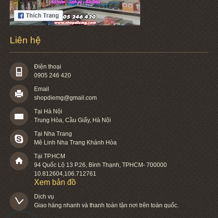
Liên hệ
Điện thoại
0905 246 420
Email
shopdiemg@gmail.com
Tại Hà Nội
Trung Hòa, Cầu Giấy, Hà Nội
Tại Nha Trang
Mê Linh Nha Trang Khánh Hòa
Tại TP.HCM
94 Quốc Lộ 13 P.26
,
Bình Thạnh
,
TPHCM
-
700000
10.812604
,
106.712761
Xem bản đồ
Dịch vụ

Giao hàng nhanh và thanh toán tận nơi trên toàn quốc.