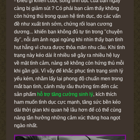
- Điều gì khiến cuộc sống tình dục của bạn ngày
càng bị giảm sút ? Có phải bạn cảm thấy không
còn hứng thú trong quan hệ tình dục, do các vấn
đề như xuất tinh sớm, chứng rối loạn cương
dương... khiến bạn không đủ tự tin trong "chuyện
ấy", nỗi ám ảnh ngại ngùng khi nhìn thấy bạn tình
hụt hẫng vì chưa được thỏa mãn nhu cầu. Khi tình
trạng này kéo dài ít nhiều sẽ gây ra nhiều hệ lụy
về mặt tình cảm, nàng sẽ không còn hứng thú mỗi
khi gần gũi. Vì vậy để khắc phục tình trạng sinh lý
yếu kém, nhằm lấy lại phong độ chuẩn men trong
mắt bạn tình, cánh mày râu thường tìm đến các
sản phẩm
hỗ trợ tăng cường sinh lý
, kích thích
ham muốn tình dục cực mạnh, tăng sức bền kéo
dài thời gian khi quan hệ lâu hơn để có thể cùng
nàng tận hưởng những cảm xúc thăng hoa ngọt
ngào nhất.