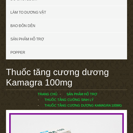
LÀM TO DƯƠNG VẬT
BAO ĐÔN DÊN
SẢN PHẨM HỖ TRỢ
POPPER
Thuốc tăng cương dương
Kamagra 100mg
TRANG CHỦ
SẢN PHẨM HỖ TRỢ
THUỐC TĂNG CƯỜNG SINH LÝ
THUỐC TĂNG CƯƠNG DƯƠNG KAMAGRA 100MG