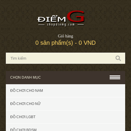
Giỏ hàng
0 sản phẩm(s) - 0 VND
CHỌN DANH MỤC
ĐỒ CHƠI CHO NAM
ĐỒ CHƠI CHO NỮ
ĐỒ CHƠI LGBT
ĐỒ CHƠI BDSM