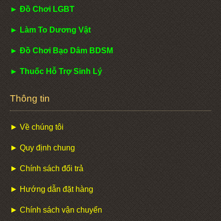
► Đồ Chơi LGBT
► Làm To Dương Vật
► Đồ Chơi Bạo Dâm BDSM
► Thuốc Hỗ Trợ Sinh Lý
Thông tin
► Về chúng tôi
► Quy định chung
► Chính sách đổi trả
► Hướng dẫn đặt hàng
► Chính sách vận chuyển