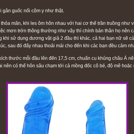
i gân guốc nổi cộm y như thật.
thỏa mãn, khi les ôm hôn nhau với hai cơ thể trần truồng như v
iệc mơn trớn thông thường như vậy thì chính bản thân họ nên cảm
 khi sử dụng dương vật giả 2 đầu thì khác, cả hai bạn nữ sẽ c
úc, sau đó đẩy nhau thoải mái cho đến khi các bạn đều cảm nhận
ích thước mỗi đầu lên đến 17,5 cm, chuẩn cu khủng châu Á nên 
dài nên có thể hôn sâu chạm tới cả mồng đốc cô bé, độ mê hoặc