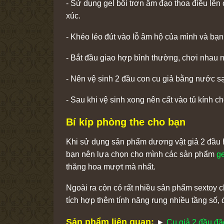
- Sử dụng gel bôi trơn âm đạo thoa điều lê
xúc.
- Khéo léo đút vào lỗ âm hộ của mình và bạn 
- Bắt đầu giao hợp bình thường, chơi nhau 
- Nên vệ sinh 2 đầu con cu giả bằng nước sạc
- Sau khi vệ sinh xong nên cất vào tủ kính ch
Bí kíp phòng the cho bạn
Khi sử dụng sản phẩm dương vật giả 2 đầu hay
bạn nên lựa chọn cho mình các sản phẩm
ge
thăng hoa mượt mà nhất.
Ngoài ra còn có rất nhiều sản phẩm sextoy
tích hợp thêm tính năng rung nhiều tầng số,
Sản phẩm liên quan:
►
Cu giả 2 đầu đặ