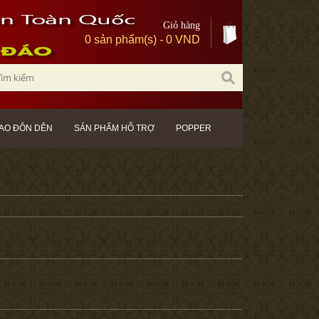
Giỏ hàng
0 sản phẩm(s) - 0 VND
AO ĐÔN DÊN
SẢN PHẨM HỖ TRỢ
POPPER