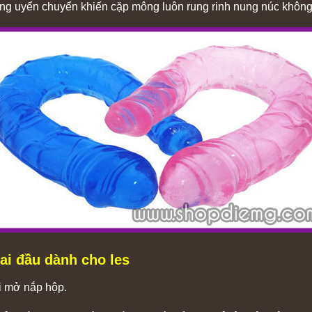
nhàng uyển chuyển khiến cặp mông luôn rung rinh nung núc khôn
ai đầu dành cho les
i mở nắp hộp.