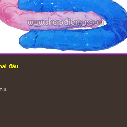
hai đầu
mịn.