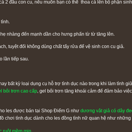
n cả 2 đầu con cu, nếu muốn bạn có thể thoa cả lên bộ phận si
tình.
nhẹ nhàng đến mạnh dần cho hưng phấn từ từ tăng lên.
h, tuyệt đối không dùng chất tẩy rửa để vệ sinh con cu giả.
o lần tiếp sau.
 bất kỳ loại dụng cụ hỗ trợ tình dục nào trong khi làm tình giữ
l bôi trơn cao cấp
, gel bôi trơn tăng khoái cảm để đảm bảo việ
 cho les được bán tại Shop Điểm G như
dương vật giả có dây đe
 đồ chơi tình dục dành cho les đồng tình nữ quan hệ như những
c ruột mềm mịn