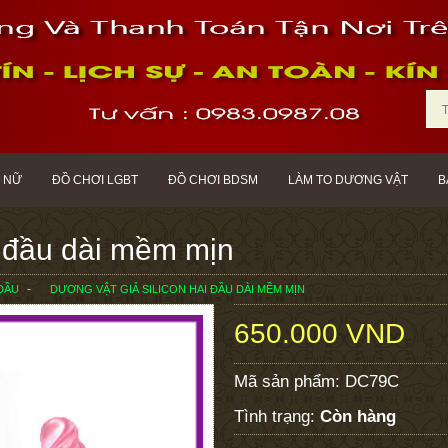
 NỮ
ĐỒ CHƠI LGBT
ĐỒ CHƠI BDSM
LÀM TO DƯƠNG VẬT
B
i đầu dài mềm mịn
ĐẦU
DƯƠNG VẬT GIẢ SILICON HAI ĐẦU DÀI MỀM MỊN
650.000 VND
Mã sản phẩm:
DC79C
Tình trạng:
Còn hàng