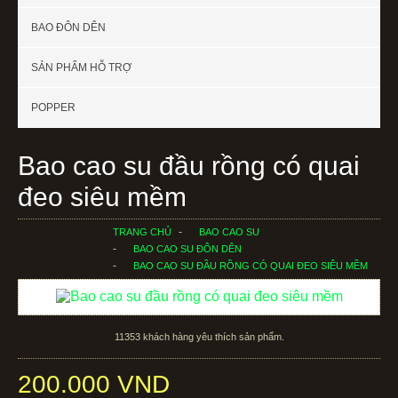
BAO ĐÔN DÊN
SẢN PHẨM HỖ TRỢ
POPPER
Bao cao su đầu rồng có quai
đeo siêu mềm
TRANG CHỦ
BAO CAO SU
BAO CAO SU ĐÔN DÊN
BAO CAO SU ĐẦU RỒNG CÓ QUAI ĐEO SIÊU MỀM
11353
khách hàng yêu thích sản phẩm.
200.000 VND