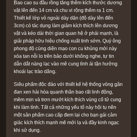
Bao cao su đầu rồng tăng thêm kích thước dương
vật lên đến 14 cm và chu vi rộng thêm ra 1 cm.
Thiết kế lớp vỏ ngoài dày dặn (độ dày lên đến
3cm) có tác dụng làm giảm kích thích lên dương
vật và kéo dài thời gian quan hệ ở phái mạnh, là
giải pháp hữu hiệu chống xuất tinh sớm. Quý ông
phong độ cùng diện mạo con cu khủng mới này
xóa tan nỗi lo trên bảo dưới không nghe, tự tin
dẫn dắt nàng lạc vào mê cung tình ái tận hưởng
khoái lạc trào dâng.
Siêu phẩm độc đáo với thiết kế hệ thống vòng gân
đan xen hài hòa quanh thân bao rất linh động,
mềm mịn và trơn mướt kích thích vùng cổ tử cung
khi làm tình. Tất cả những yếu tố này hội tụ nên
một sản phẩm cao cấp đem lại cho bạn gái cảm
giác kích thích mạnh mẽ mới lạ và đầy kinh ngạc
khi sử dụng.