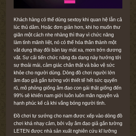
Khách hàng có thể dùng sextoy khi quan hệ lẫn cả
lúc thủ dâm. Hoặc đơn giản hơn, khi họ muốn thư
giãn một cách nhẹ nhàng thì thay vì chức năng
làm tình mãnh liệt, nó có thể hóa thân thành một
vật dụng thay đôi bàn tay mát xa, mơn trớn dương
vật. Sự cải tiến chức năng đa dạng này hướng tới
sự thoải mái, cảm giác chân thật và bảo vệ sức
khỏe cho người dùng. Dòng đồ chơi người lớn
âm đạo giả gắn tường với thiết tế hết sức quyến
rũ, mô phỏng giống âm đạo con gái thật giống đến
99% sẽ khiến nam giới luôn luôn mãn nguyện và
hạnh phúc kể cả khi vắng bóng người tình.
Đồ chơi tự sướng cho nam được xếp vào dòng đồ
chơi khá nhạy cảm, bởi vậy âm đạo giả gắn tường
LETEN được nhà sản xuất nghiên cứu kĩ lưỡng