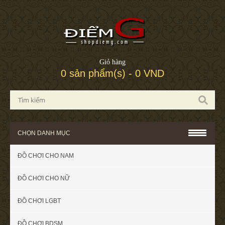
Giỏ hàng
0 sản phẩm(s) - 0 VND
CHỌN DANH MỤC
ĐỒ CHƠI CHO NAM
ĐỒ CHƠI CHO NỮ
ĐỒ CHƠI LGBT
ĐỒ CHƠI BDSM