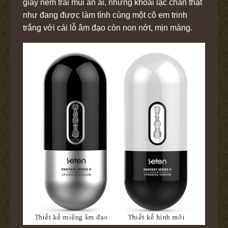
giây nếm trải mùi ân ái, những khoái lạc chân thật
như đang được làm tình cùng một cô em trinh
trắng với cái lỗ âm đạo còn non nớt, mịn màng.