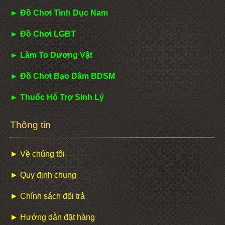
► Đồ Chơi Tình Dục Nam
► Đồ Chơi LGBT
► Làm To Dương Vật
► Đồ Chơi Bạo Dâm BDSM
► Thuốc Hỗ Trợ Sinh Lý
Thông tin
► Về chúng tôi
► Quy định chung
► Chính sách đổi trả
► Hướng dẫn đặt hàng