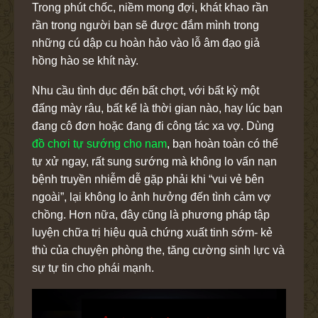
Trong phút chốc, niềm mong đợi, khát khao rần
rần trong người bạn sẽ được đắm mình trong
những cú dập cu hoàn hảo vào lỗ âm đạo giả
hồng hào se khít này.
Nhu cầu tình dục đến bất chợt, với bất kỳ một
đấng mày râu, bất kể là thời gian nào, hay lúc bạn
đang cô đơn hoặc đang đi công tác xa vợ. Dùng
đồ chơi tự sướng cho nam
, bạn hoàn toàn có thể
tự xử ngay, rất sung sướng mà không lo vấn nạn
bệnh truyền nhiễm dễ gặp phải khi “vui vẻ bên
ngoài”, lại không lo ảnh hưởng đến tình cảm vợ
chồng. Hơn nữa, đây cũng là phương pháp tập
luyện chữa trị hiệu quả chứng xuất tinh sớm- kẻ
thù của chuyện phòng the, tăng cường sinh lực và
sự tự tin cho phái mạnh.