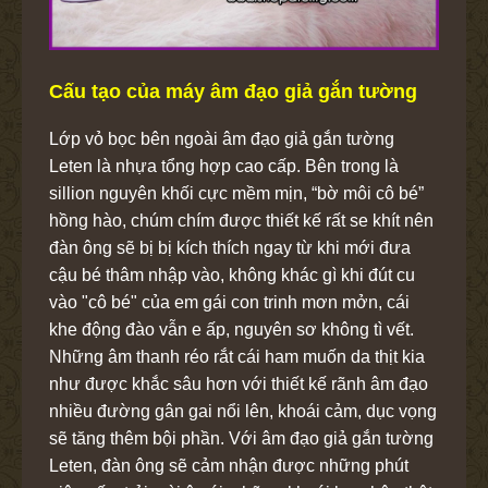
Cấu tạo của máy âm đạo giả gắn tường
Lớp vỏ bọc bên ngoài âm đạo giả gắn tường
Leten là nhựa tổng hợp cao cấp. Bên trong là
sillion nguyên khối cực mềm mịn, “bờ môi cô bé”
hồng hào, chúm chím được thiết kế rất se khít nên
đàn ông sẽ bị bị kích thích ngay từ khi mới đưa
cậu bé thâm nhập vào, không khác gì khi đút cu
vào "cô bé" của em gái con trinh mơn mởn, cái
khe động đào vẫn e ấp, nguyên sơ không tì vết.
Những âm thanh réo rắt cái ham muốn da thịt kia
như được khắc sâu hơn với thiết kế rãnh âm đạo
nhiều đường gân gai nổi lên, khoái cảm, dục vọng
sẽ tăng thêm bội phần. Với âm đạo giả gắn tường
Leten, đàn ông sẽ cảm nhận được những phút