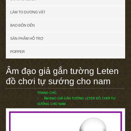
LÀM TO DƯƠNG VẬT
BAO ĐÔN DÊN
SẢN PHẨM HỖ TRỢ
POPPER
Âm đạo giả gắn tường Leten
đồ chơi tự sướng cho nam
TRANG CHỦ
ÂM ĐẠO GIẢ GẮN TƯỜNG LETEN ĐỒ CHƠI TỰ
SƯỚNG CHO NAM