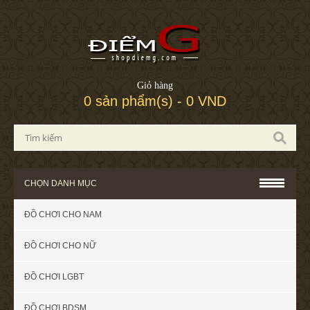
Giỏ hàng
0 sản phẩm(s) - 0 VND
CHỌN DANH MỤC
ĐỒ CHƠI CHO NAM
ĐỒ CHƠI CHO NỮ
ĐỒ CHƠI LGBT
ĐỒ CHƠI BDSM