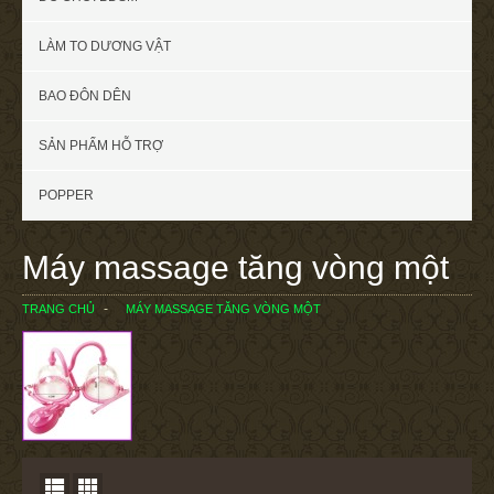
LÀM TO DƯƠNG VẬT
BAO ĐÔN DÊN
SẢN PHẨM HỖ TRỢ
POPPER
Máy massage tăng vòng một
TRANG CHỦ
MÁY MASSAGE TĂNG VÒNG MỘT