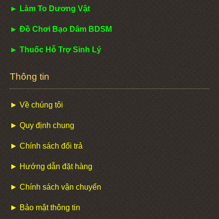
► Làm To Dương Vật
► Đồ Chơi Bạo Dâm BDSM
► Thuốc Hỗ Trợ Sinh Lý
Thông tin
► Về chúng tôi
► Quy định chung
► Chính sách đổi trả
► Hướng dẫn đặt hàng
► Chính sách vận chuyển
► Bảo mật thông tin