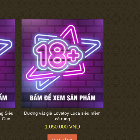
ng Siêu
Dương vật giả Lovetoy Luca siêu mềm
h Gun
có rung
1.050.000 VND