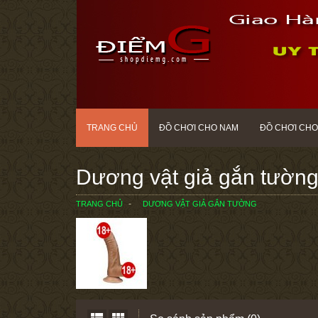
TRANG CHỦ
ĐỒ CHƠI CHO NAM
ĐỒ CHƠI CHO
Dương vật giả gắn tườn
TRANG CHỦ
DƯƠNG VẬT GIẢ GẮN TƯỜNG