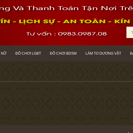
 NỮ
ĐỒ CHƠI LGBT
ĐỒ CHƠI BDSM
LÀM TO DƯƠNG VẬT
B
g