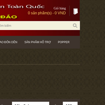
Giỏ hàng
0 sản phẩm(s) - 0 VND
AO ĐÔN DÊN
SẢN PHẨM HỖ TRỢ
POPPER