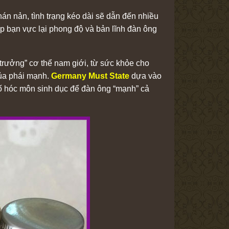
n nản, tình trạng kéo dài sẽ dẫn đến nhiều
úp bạn vực lại phong độ và bản lĩnh đàn ông
 trưởng” cơ thể nam giới, từ sức khỏe cho
của phái mạnh.
Germany Must State
dựa vào
 tố hóc môn sinh dục để đàn ông “mạnh” cả