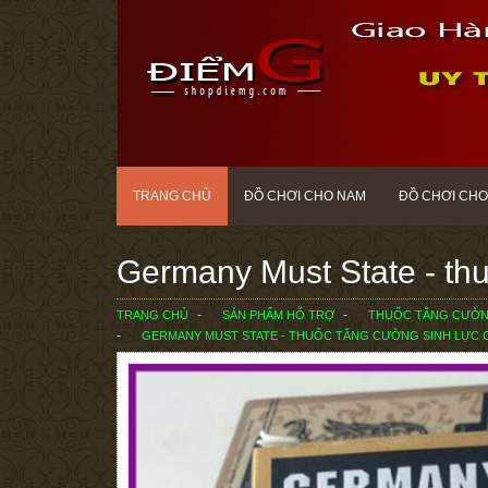
TRANG CHỦ
ĐỒ CHƠI CHO NAM
ĐỒ CHƠI CHO
Germany Must State - th
TRANG CHỦ
SẢN PHẨM HỖ TRỢ
THUỐC TĂNG CƯỜNG
GERMANY MUST STATE - THUỐC TĂNG CƯỜNG SINH LỰC 