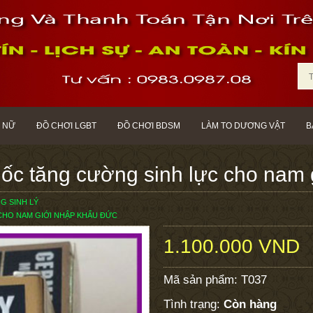
 NỮ
ĐỒ CHƠI LGBT
ĐỒ CHƠI BDSM
LÀM TO DƯƠNG VẬT
B
uốc tăng cường sinh lực cho nam
 SINH LÝ
CHO NAM GIỚI NHẬP KHẨU ĐỨC
1.100.000 VND
Mã sản phẩm:
T037
Tình trạng:
Còn hàng